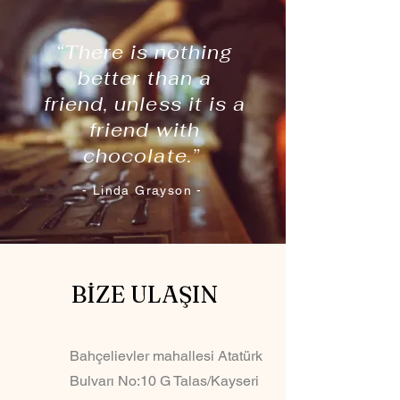
“There is nothing
better than a
friend, unless it is a
friend with
chocolate.”
- Linda Grayson -
BİZE ULAŞIN
Bahçelievler mahallesi Atatürk
Bulvarı No:10 G Talas/Kayseri